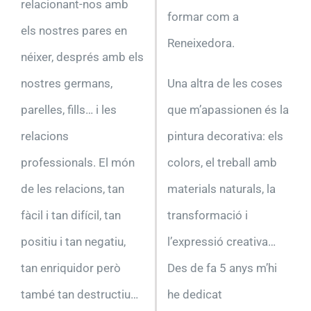
relacionant-nos amb
formar com a
els nostres pares en
Reneixedora.
néixer, després amb els
nostres germans,
Una altra de les coses
parelles, fills… i les
que m’apassionen és la
relacions
pintura decorativa: els
professionals. El món
colors, el treball amb
de les relacions, tan
materials naturals, la
fàcil i tan difícil, tan
transformació i
positiu i tan negatiu,
l’expressió creativa…
tan enriquidor però
Des de fa 5 anys m’hi
també tan destructiu…
he dedicat