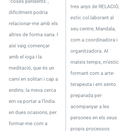
“coses pendents”,
tres anys de RELACIÓ,
difícilment podria
estic col.laborant al
relacionar-me amb els
seu centre, Mandala,
altres de forma sana. I
com a coordinadora i
així vaig començar
organitzadora. Al
amb el ioga i la
mateix temps, m’estic
meditació, que és un
formant com a arte-
camí en solitari i cap a
terapeuta i em sento
endins; la meva cerca
preparada per
em va portar a l’Índia
acompanyar a les
en dues ocasions, per
persones en els seus
formar-me com a
propis processos