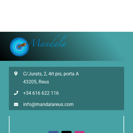
C/Jurats, 2, 4rt pis, porta A
43205, Reus
+34 616 622 116
info@mandalareus.com